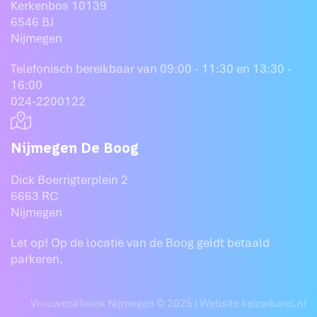
Kerkenbos 10139
6546 BJ
Nijmegen
Telefonisch bereikbaar van 09:00 - 11:30 en 13:30 -
16:00
024-2200122
Nijmegen De Boog
Dick Boerrigterplein 2
6663 RC
Nijmegen
Let op! Op de locatie van de Boog geldt betaald
parkeren.
Vrouwenkliniek Nijmegen © 2025 |
Website keizerkarel.nl