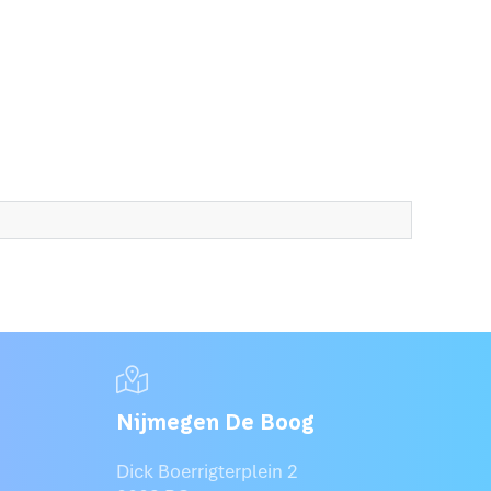
Nijmegen De Boog
Dick Boerrigterplein 2