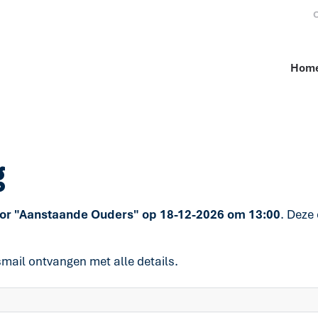
O
Hom
g
or "Aanstaande Ouders" op
18-12-2026 om
13:00
. Deze
smail ontvangen met alle details.