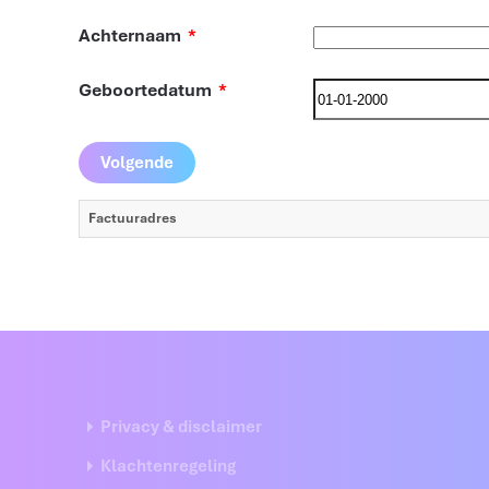
Achternaam
*
Geboortedatum
*
Factuuradres
Privacy & disclaimer
Klachtenregeling