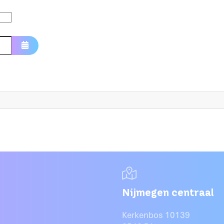
Open de kalender
Nijmegen centraal
Kerkenbos 10139