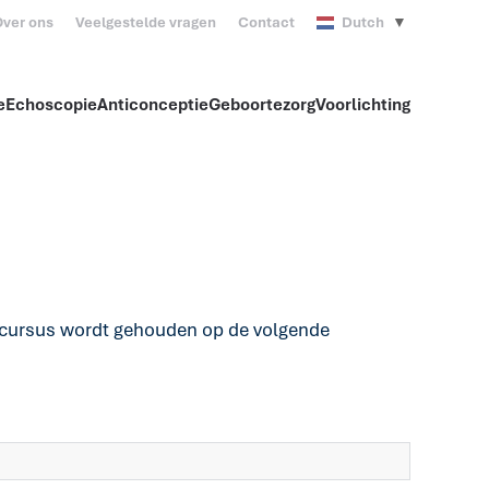
ver ons
Veelgestelde vragen
Contact
Dutch
▼
e
Echoscopie
Anticonceptie
Geboortezorg
Voorlichting
 cursus wordt gehouden op de volgende