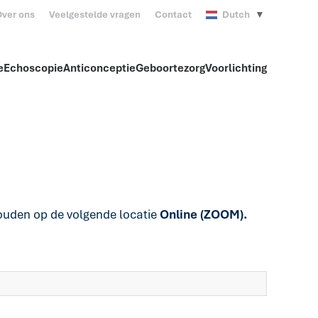
ver ons
Veelgestelde vragen
Contact
Dutch
▼
e
Echoscopie
Anticonceptie
Geboortezorg
Voorlichting
ouden op de volgende locatie
Online (ZOOM).