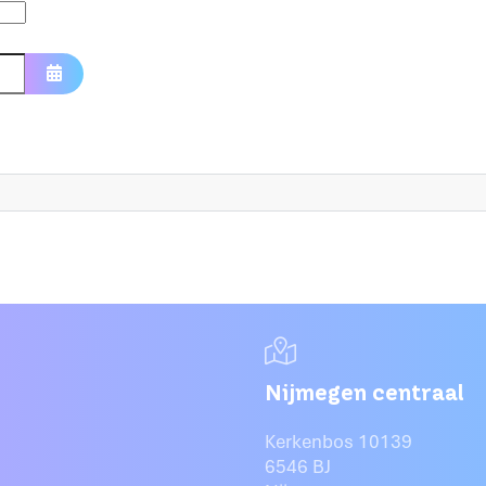
Open de kalender
Nijmegen centraal
Kerkenbos 10139
6546 BJ