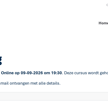
O
Hom
g
 Online op
09-09-2026 om
19:30
. Deze cursus wordt geh
smail ontvangen met alle details.