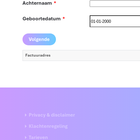
Achternaam
*
Geboortedatum
*
Factuuradres
Privacy & disclaimer
Klachtenregeling
Tarieven