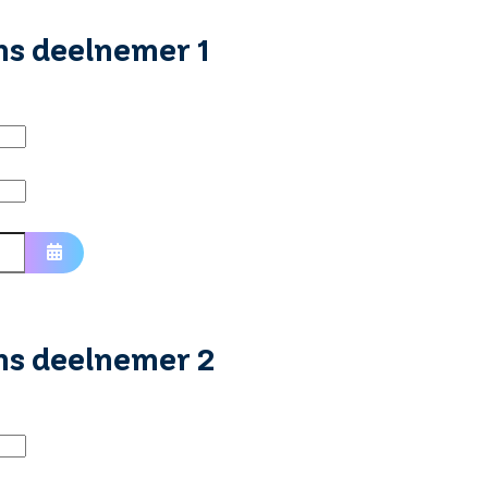
ns deelnemer 1
Open de kalender
ns deelnemer 2