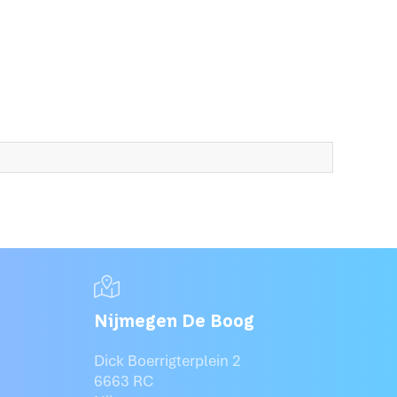
Nijmegen De Boog
Dick Boerrigterplein 2
6663 RC