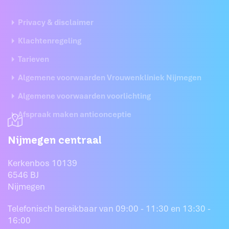
Privacy & disclaimer
Klachtenregeling
Tarieven
Algemene voorwaarden Vrouwenkliniek Nijmegen
Algemene voorwaarden voorlichting
Afspraak maken anticonceptie
Nijmegen centraal
Kerkenbos 10139
6546 BJ
Nijmegen
Telefonisch bereikbaar van 09:00 - 11:30 en 13:30 -
16:00