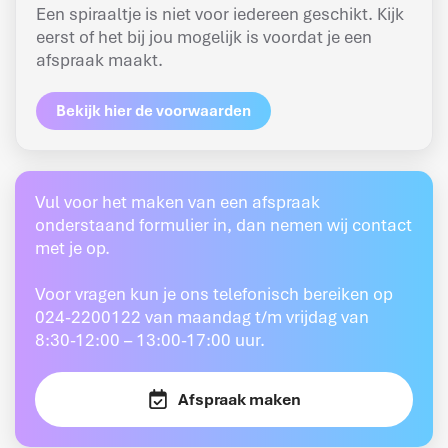
Een spiraaltje is niet voor iedereen geschikt. Kijk
eerst of het bij jou mogelijk is voordat je een
afspraak maakt.
Bekijk hier de voorwaarden
Vul voor het maken van een afspraak
onderstaand formulier in, dan nemen wij contact
met je op.
Voor vragen kun je ons telefonisch bereiken op
024-2200122 van maandag t/m vrijdag van
8:30-12:00 – 13:00-17:00 uur.
Afspraak maken