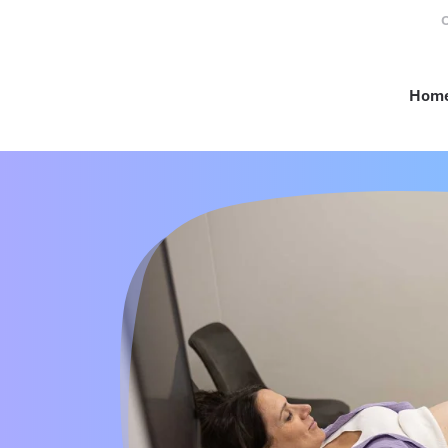
O
Hom