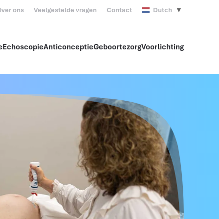
ver ons
Veelgestelde vragen
Contact
Dutch
▼
e
Echoscopie
Anticonceptie
Geboortezorg
Voorlichting