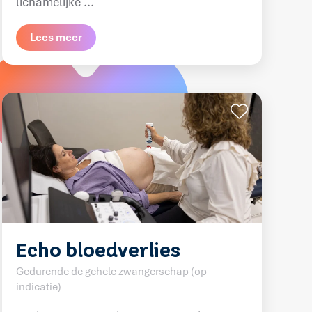
lichamelijke ...
Lees meer
Echo bloedverlies
Gedurende de gehele zwangerschap (op
indicatie)