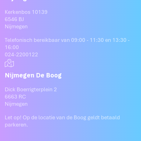
Kerkenbos 10139
6546 BJ
Nijmegen
Telefonisch bereikbaar van 09:00 - 11:30 en 13:30 -
16:00
024-2200122
Nijmegen De Boog
Dick Boerrigterplein 2
6663 RC
Nijmegen
Let op! Op de locatie van de Boog geldt betaald
parkeren.