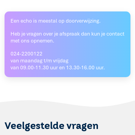
Een echo is meestal op doorverwijzing.
Heb je vragen over je afspraak dan kun je contact
met ons opnemen.
024-2200122
van maandag t/m vrijdag
van 09.00-11.30 uur en 13.30-16.00 uur.
Veelgestelde vragen