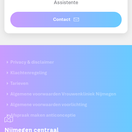
Assistente
Contact
Privacy & disclaimer
Klachtenregeling
Tarieven
Algemene voorwaarden Vrouwenkliniek Nijmegen
Algemene voorwaarden voorlichting
Afspraak maken anticonceptie
Nijmegen centraal