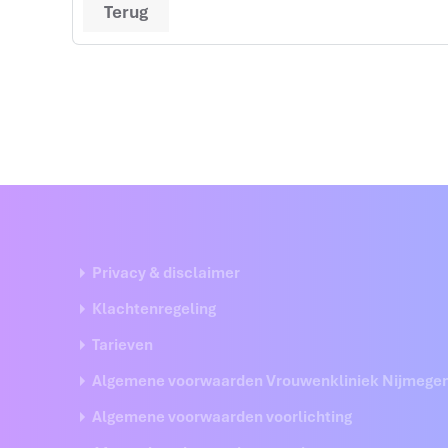
Terug
Privacy & disclaimer
Klachtenregeling
Tarieven
Algemene voorwaarden Vrouwenkliniek Nijmege
Algemene voorwaarden voorlichting