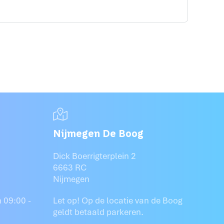
Nijmegen De Boog
Dick Boerrigterplein 2
6663 RC
Nijmegen
 09:00 -
Let op! Op de locatie van de Boog
geldt betaald parkeren.