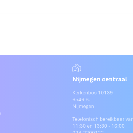
Nijmegen centraal
Kerkenbos 10139
6546 BJ
Nijmegen
n
Telefonisch bereikbaar van
11:30 en 13:30 - 16:00
024-2200122