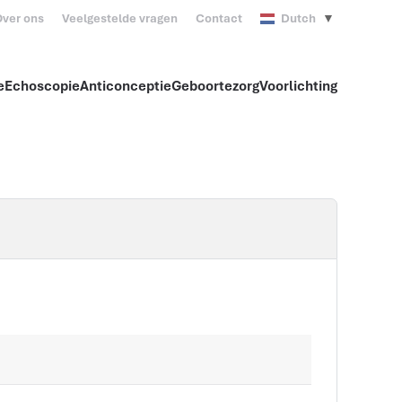
ver ons
Veelgestelde vragen
Contact
Dutch
▼
e
Echoscopie
Anticonceptie
Geboortezorg
Voorlichting