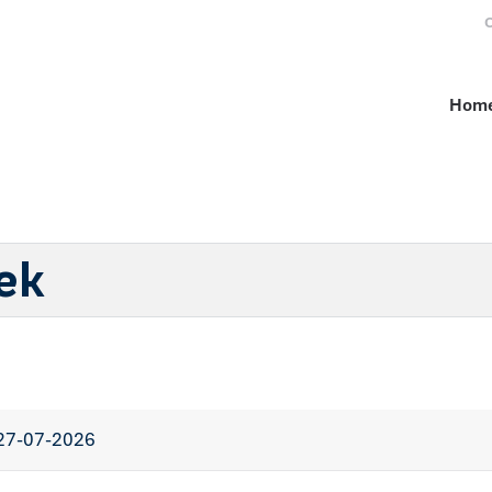
O
Hom
ek
27-07-2026