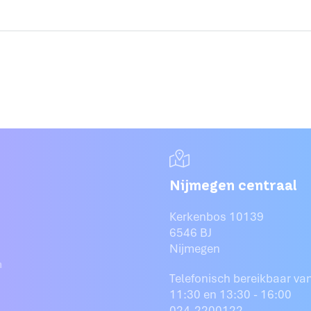
Nijmegen centraal
Kerkenbos 10139
6546 BJ
Nijmegen
n
Telefonisch bereikbaar van
11:30 en 13:30 - 16:00
024-2200122