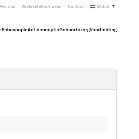
ver ons
Veelgestelde vragen
Contact
Dutch
▼
e
Echoscopie
Anticonceptie
Geboortezorg
Voorlichting