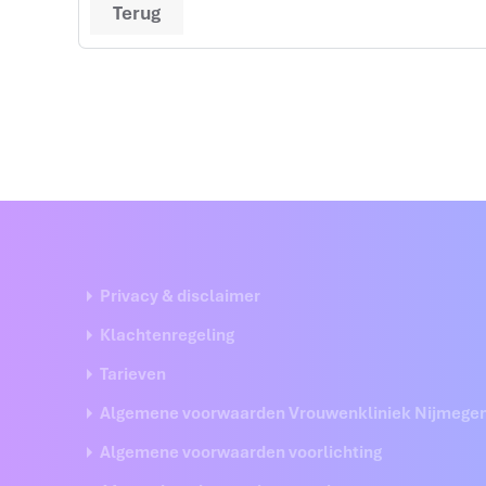
Terug
Privacy & disclaimer
Klachtenregeling
Tarieven
Algemene voorwaarden Vrouwenkliniek Nijmege
Algemene voorwaarden voorlichting