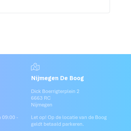
Nijmegen De Boog
Dick Boerrigterplein 2
6663 RC
Nijmegen
 09:00 -
Let op! Op de locatie van de Boog
geldt betaald parkeren.